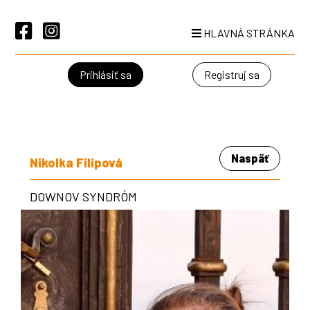
HLAVNÁ STRÁNKA
Prihlásiť sa
Registruj sa
Naspäť
Nikolka Filipová
DOWNOV SYNDRÓM