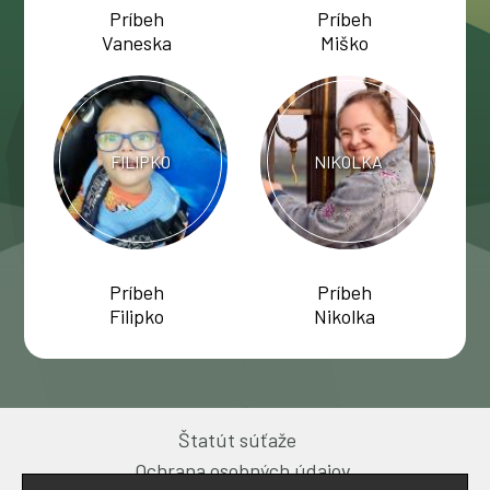
Príbeh
Príbeh
Vaneska
Miško
FILIPKO
NIKOLKA
Príbeh
Príbeh
Filipko
Nikolka
Štatút súťaže
Ochrana osobných údajov