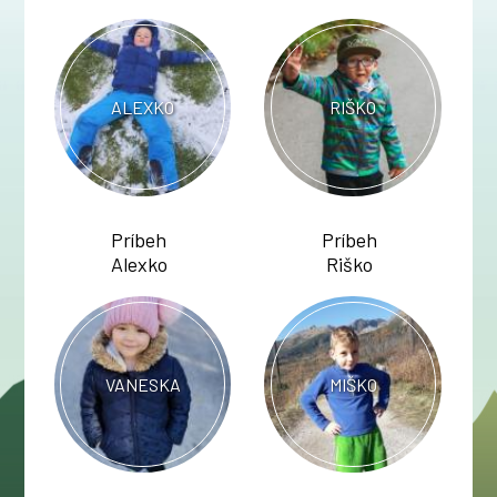
ALEXKO
RIŠKO
Príbeh
Príbeh
Alexko
Riško
VANESKA
MIŠKO