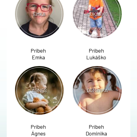
EMKA
LUKÁŠKO
Príbeh
Príbeh
Emka
Lukáško
ÁGNES
DOMINIKA
Príbeh
Príbeh
Ágnes
Dominika