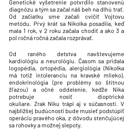
Genetické vyšetrenie potvrdilo stanovenú
diagnózu a tým sa začal náš beh na dlhú trať.
Od začiatku sme začali cvičiť Vojtovu
metódu. Prvý krát sa Nikolka posadila, keď
mala 1 rok, v 2 roku začala chodiť a ako 3 a
pol ročná ročná začala rozprávať.
Od raného detstva navštevujeme
kardiológiu a neurológiu. Časom sa pridala
logopédia, ortopédia, alergiológia (Nikolka
má totiž intoleranciu na kravské mlieko),
endokrinológia (pre problémy so štítnou
žľazou) a očné oddelenie, keďže Nika
potrebuje nosiť dioptrické
okuliare. Zrak Niku trápi aj v súčasnosti. V
najbližšej budúcnosti bude musieť podstúpiť
operáciu pravého oka, z dôvodu stenčujúcej
sa rohovky a možnej slepoty.