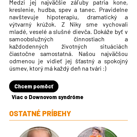
Medzi jej najväčšie záľuby patria kone,
kreslenie, hudba, spev a tanec. Pravidelne
navštevuje hipoterapiu, dramatický a
výtvarný krúžok. Z Niky sme vychovali
mladé, veselé a slušné dievča. Dokáže byť v
samoobslužných činnostiach a
každodenných životných situáciách
čiastočne samostatná. Našou najväčšou
odmenou je vidieť jej šťastný a spokojný
úsmev, ktorý má každý deň na tvári :)
Chcem pomôcť
Viac o Downovom syndróme
OSTATNÉ PRÍBEHY