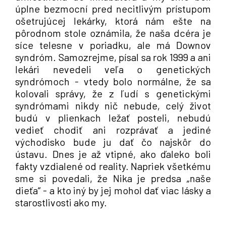
úplne bezmocní pred necitlivým prístupom
ošetrujúcej lekárky, ktorá nám ešte na
pôrodnom stole oznámila, že naša dcéra je
síce telesne v poriadku, ale má Downov
syndróm. Samozrejme, písal sa rok 1999 a ani
lekári nevedeli veľa o genetických
syndrómoch - vtedy bolo normálne, že sa
kolovali správy, že z ľudí s genetickými
syndrómami nikdy nič nebude, celý život
budú v plienkach ležať posteli, nebudú
vedieť chodiť ani rozprávať a jediné
východisko bude ju dať čo najskôr do
ústavu. Dnes je až vtipné, ako ďaleko boli
fakty vzdialené od reality. Napriek všetkému
sme si povedali, že Nika je predsa „naše
dieťa“ - a kto iný by jej mohol dať viac lásky a
starostlivosti ako my.