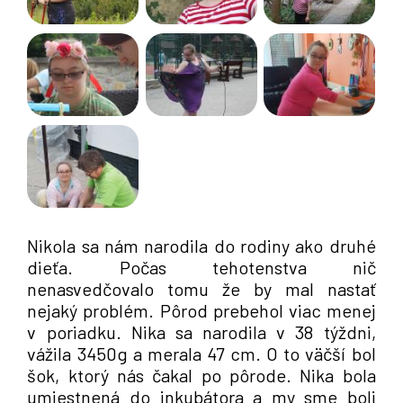
Nikola sa nám narodila do rodiny ako druhé
dieťa. Počas tehotenstva nič
nenasvedčovalo tomu že by mal nastať
nejaký problém. Pôrod prebehol viac menej
v poriadku. Nika sa narodila v 38 týždni,
vážila 3450g a merala 47 cm. O to väčší bol
šok, ktorý nás čakal po pôrode. Nika bola
umiestnená do inkubátora a my sme boli