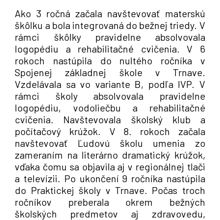
Ako 3 ročná začala navštevovať materskú
škôlku a bola integrovaná do bežnej triedy. V
rámci škôlky pravidelne absolvovala
logopédiu a rehabilitačné cvičenia. V 6
rokoch nastúpila do nultého ročníka v
Spojenej základnej škole v Trnave.
Vzdelávala sa vo variante B, podľa IVP. V
rámci školy absolvovala pravidelne
logopédiu, vodoliečbu a rehabilitačné
cvičenia. Navštevovala školský klub a
počítačový krúžok. V 8. rokoch začala
navštevovať Ľudovú školu umenia zo
zameraním na literárno dramatický krúžok,
vďaka čomu sa objavila aj v regionálnej tlači
a televízii. Po ukončení 9 ročníka nastúpila
do Praktickej školy v Trnave. Počas troch
ročníkov preberala okrem bežných
školských predmetov aj zdravovedu,